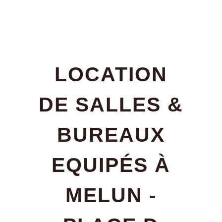
LOCATION
CALENDRIER 2026
De nombreux évènements à venir
DE SALLES &
VOIR L'AGENDA
BUREAUX
EQUIPÉS À
MELUN -